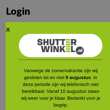
Login
Gebruikersnaam of e-mailadres
*
Wachtwoord
*
Vanwege de zomervakantie zijn wij
Onthouden
Inloggen
gesloten tot en met
9 augustus
. In
deze periode zijn wij telefonisch niet
Je wachtwoord vergeten?
bereikbaar. Vanaf 10 augustus staan
wij weer voor je klaar. Bedankt voor je
begrip.