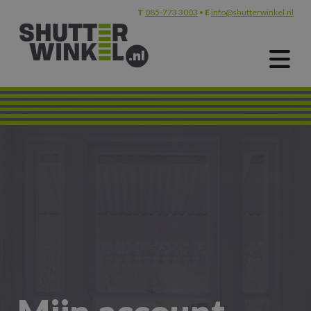
T
085-773 3003
•
E
info@shutterwinkel.nl