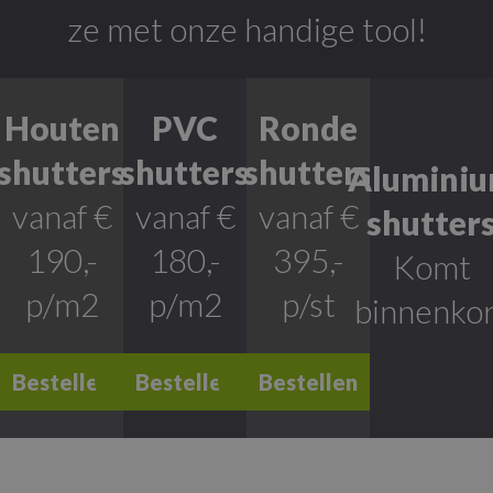
ze met onze handige tool!
Houten
PVC
Ronde
shutters
shutters
shutters
Alumini
vanaf €
vanaf €
vanaf €
shutter
190,-
180,-
395,-
Komt
p/m2
p/m2
p/st
binnenkor
Bestellen
Bestellen
Bestellen