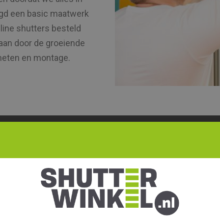
agd een basic maatwerk
line shutters besteld
taan door de groeiende
meten en montage.
appen jouw shutters
Beste