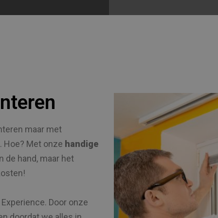
nteren
onteren maar met
d. Hoe? Met onze
handige
 in de hand, maar het
kosten!
r Experience. Door onze
en doordat we alles in