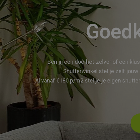
Goedk
Ben jij een doe-het-zelver of een klu
Shutterwinkel stel je zelf jouw
Al vanaf €180 p/m2 stel je je eigen shutt