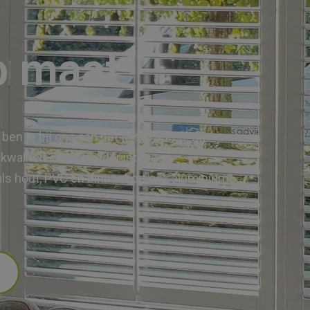
p maat
n je bij ons aan het juiste adres. Bij
aliteit en voor ieder interieur.
als hout, PVC en binnenkort ook aluminium!