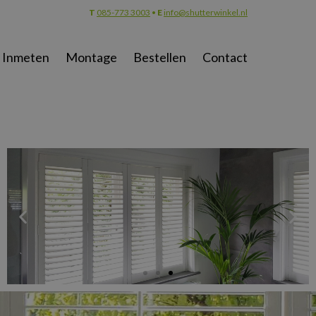
T
085-773 3003
•
E
info@shutterwinkel.nl
Inmeten
Montage
Bestellen
Contact