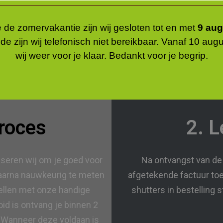
de zomervakantie zijn wij gesloten tot en met
9 au
de zijn wij telefonisch niet bereikbaar. Vanaf 10 aug
wij weer voor je klaar. Bedankt voor je begrip.
proces
2. L
iseren wij om je goed voor
Na ontvangst van de a
 daarna nauwkeurig te meten
afgetekende factuur to
ellen met onze handige
shutters in bestelling s
oid is ontvang je binnen 2
 Wanneer deze voldaan is