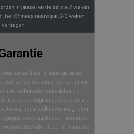
orden in januari en de eerste 2 weken
.m. het Chinees nieuwjaar, 2-3 weken
vertragen.
 Garantie
oducten zit 3 jaar productgarantie.
ijk verkleuren, werken of scheuren van
van alle technische onderdelen en
ldt niet op montage in de breedste zin
allen o.a. het afstellen van magneten,
adigingen veroorzaakt door monteren,
n wij een CBW erkent bedrijf waardoor