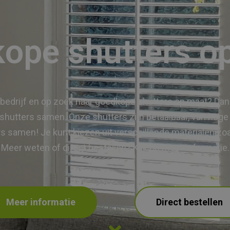
ope shutters o
sbedrijf en op zoek naar goedkope shutters op maat? Dan be
 shutters samen. Onze shutters zijn betaalbaar, van hoge kw
ers samen! Je kunt kiezen uit verschillende materialen zo
Meer weten of direct bestellen? Klik op meer informatie.
Meer informatie
Direct bestellen