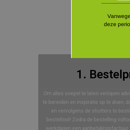
Vanwege 
deze perio
1. Bestel
Om alles soepel te laten verlopen adv
te bereiden en inspiratie op te doen,
en vervolgens de shutters te best
besteltool! Zodra de bestelling volto
werkdagen een aanbetalingsfactuur.