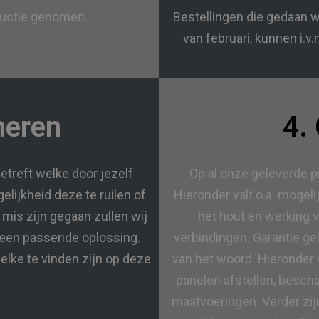
ductie genomen.
Bestellingen die gedaan w
van februari, kunnen i.v
neren
4.
treft welke door jezelf
Op al onze geleverde pr
elijkheid deze te ruilen of
Hieronder valt o.a. mogel
 mis zijn gegaan zullen wij
het hout en werking 
ar een passende oplossing.
verbindingen. Garantie ge
lke te vinden zijn op deze
van het woord. Hieronder v
panelen afstellen, besch
maatvoeringen. Verder zij