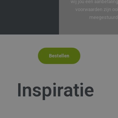
wij jou een aanbetali
voorwaarden zijn oo
meegestuurd 
Bestellen
Inspiratie